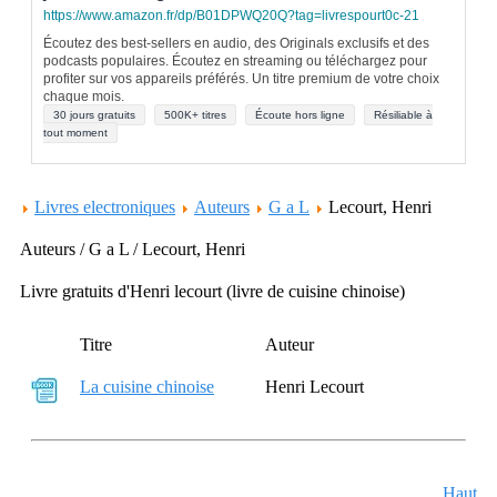
https://www.amazon.fr/dp/B01DPWQ20Q?tag=livrespourt0c-21
Écoutez des best-sellers en audio, des Originals exclusifs et des
podcasts populaires. Écoutez en streaming ou téléchargez pour
profiter sur vos appareils préférés. Un titre premium de votre choix
chaque mois.
30 jours gratuits
500K+ titres
Écoute hors ligne
Résiliable à
tout moment
Livres electroniques
Auteurs
G a L
Lecourt, Henri
Auteurs / G a L / Lecourt, Henri
Livre gratuits d'Henri lecourt (livre de cuisine chinoise)
Titre
Auteur
La cuisine chinoise
Henri Lecourt
Haut