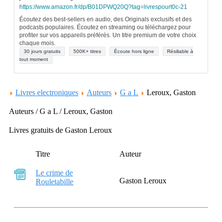
https://www.amazon.fr/dp/B01DPWQ20Q?tag=livrespourt0c-21
Écoutez des best-sellers en audio, des Originals exclusifs et des
podcasts populaires. Écoutez en streaming ou téléchargez pour
profiter sur vos appareils préférés. Un titre premium de votre choix
chaque mois.
30 jours gratuits
500K+ titres
Écoute hors ligne
Résiliable à
tout moment
Livres electroniques
Auteurs
G a L
Leroux, Gaston
Auteurs / G a L / Leroux, Gaston
Livres gratuits de Gaston Leroux
Titre
Auteur
Le crime de
Gaston Leroux
Rouletabille