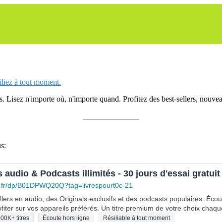
siliez à tout moment.
 Lisez n'importe où, n'importe quand. Profitez des best-sellers, nouveau
______________
s:
s audio & Podcasts illimités - 30 jours d'essai gratuit
.fr/dp/B01DPWQ20Q?tag=livrespourt0c-21
lers en audio, des Originals exclusifs et des podcasts populaires. Éco
fiter sur vos appareils préférés. Un titre premium de votre choix chaqu
00K+ titres
Écoute hors ligne
Résiliable à tout moment