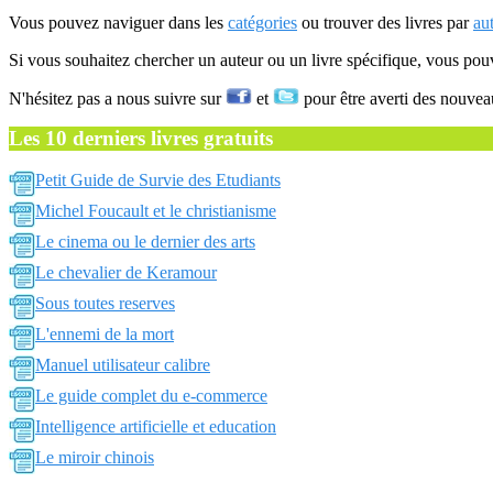
Vous pouvez naviguer dans les
catégories
ou trouver des livres par
au
Si vous souhaitez chercher un auteur ou un livre spécifique, vous po
N'hésitez pas a nous suivre sur
et
pour être averti des nouvea
Les 10 derniers livres gratuits
Petit Guide de Survie des Etudiants
Michel Foucault et le christianisme
Le cinema ou le dernier des arts
Le chevalier de Keramour
Sous toutes reserves
L'ennemi de la mort
Manuel utilisateur calibre
Le guide complet du e-commerce
Intelligence artificielle et education
Le miroir chinois