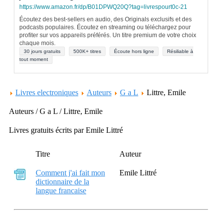
https://www.amazon.fr/dp/B01DPWQ20Q?tag=livrespourt0c-21
Écoutez des best-sellers en audio, des Originals exclusifs et des
podcasts populaires. Écoutez en streaming ou téléchargez pour
profiter sur vos appareils préférés. Un titre premium de votre choix
chaque mois.
30 jours gratuits
500K+ titres
Écoute hors ligne
Résiliable à
tout moment
Livres electroniques
Auteurs
G a L
Littre, Emile
Auteurs / G a L / Littre, Emile
Livres gratuits écrits par Emile Littré
Titre
Auteur
Comment j'ai fait mon
Emile Littré
dictionnaire de la
langue francaise