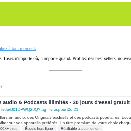
siliez à tout moment.
 Lisez n'importe où, n'importe quand. Profitez des best-sellers, nouveau
______________
s:
s audio & Podcasts illimités - 30 jours d'essai gratuit
.fr/dp/B01DPWQ20Q?tag=livrespourt0c-21
lers en audio, des Originals exclusifs et des podcasts populaires. Éco
fiter sur vos appareils préférés. Un titre premium de votre choix chaqu
00K+ titres
Écoute hors ligne
Résiliable à tout moment