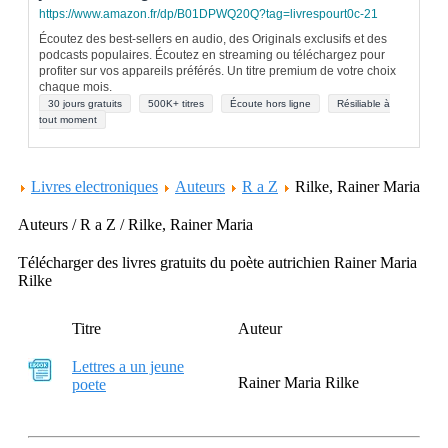
https://www.amazon.fr/dp/B01DPWQ20Q?tag=livrespourt0c-21
Écoutez des best-sellers en audio, des Originals exclusifs et des
podcasts populaires. Écoutez en streaming ou téléchargez pour
profiter sur vos appareils préférés. Un titre premium de votre choix
chaque mois.
30 jours gratuits
500K+ titres
Écoute hors ligne
Résiliable à
tout moment
Livres electroniques
Auteurs
R a Z
Rilke, Rainer Maria
Auteurs / R a Z / Rilke, Rainer Maria
Télécharger des livres gratuits du poète autrichien Rainer Maria
Rilke
Titre
Auteur
Lettres a un jeune
Rainer Maria Rilke
poete