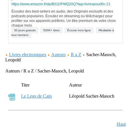
https://www.amazon.fr/dp/B01DPWQ20Q?tag=livrespourt0c-21
Écoutez des best-sellers en audio, des Originals exclusifs et des
podcasts populaires. Écoutez en streaming ou téléchargez pour
profiter sur vos appareils préférés. Un titre premium de votre choix
chaque mois.
30 jours gratuits
500K+ titres
Écoute hors ligne
Résiliable à
tout moment
Livres electroniques
Auteurs
R a Z
Sacher-Masoch,
Leopold
Auteurs / R a Z / Sacher-Masoch, Leopold
Titre
Auteur
Le Legs de Cain
Léopold Sacher-Masoch
Haut