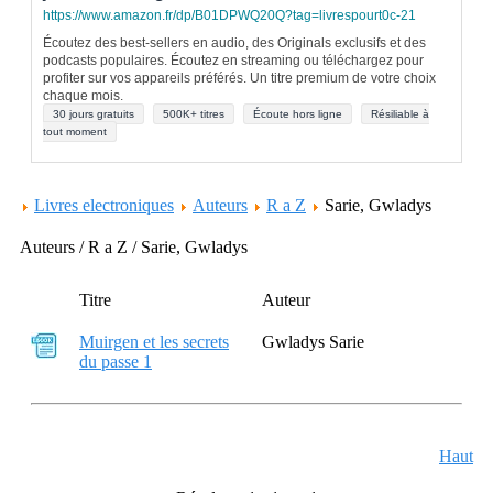
https://www.amazon.fr/dp/B01DPWQ20Q?tag=livrespourt0c-21
Écoutez des best-sellers en audio, des Originals exclusifs et des
podcasts populaires. Écoutez en streaming ou téléchargez pour
profiter sur vos appareils préférés. Un titre premium de votre choix
chaque mois.
30 jours gratuits
500K+ titres
Écoute hors ligne
Résiliable à
tout moment
Livres electroniques
Auteurs
R a Z
Sarie, Gwladys
Auteurs / R a Z / Sarie, Gwladys
Titre
Auteur
Muirgen et les secrets
Gwladys Sarie
du passe 1
Haut