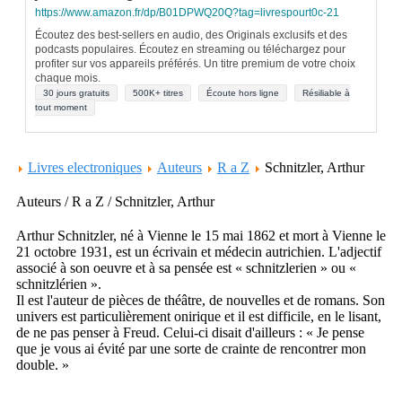
https://www.amazon.fr/dp/B01DPWQ20Q?tag=livrespourt0c-21
Écoutez des best-sellers en audio, des Originals exclusifs et des
podcasts populaires. Écoutez en streaming ou téléchargez pour
profiter sur vos appareils préférés. Un titre premium de votre choix
chaque mois.
30 jours gratuits
500K+ titres
Écoute hors ligne
Résiliable à
tout moment
Livres electroniques
Auteurs
R a Z
Schnitzler, Arthur
Auteurs / R a Z / Schnitzler, Arthur
Arthur Schnitzler, né à Vienne le 15 mai 1862 et mort à Vienne le
21 octobre 1931, est un écrivain et médecin autrichien. L'adjectif
associé à son oeuvre et à sa pensée est « schnitzlerien » ou «
schnitzlérien ».
Il est l'auteur de pièces de théâtre, de nouvelles et de romans. Son
univers est particulièrement onirique et il est difficile, en le lisant,
de ne pas penser à Freud. Celui-ci disait d'ailleurs : « Je pense
que je vous ai évité par une sorte de crainte de rencontrer mon
double. »