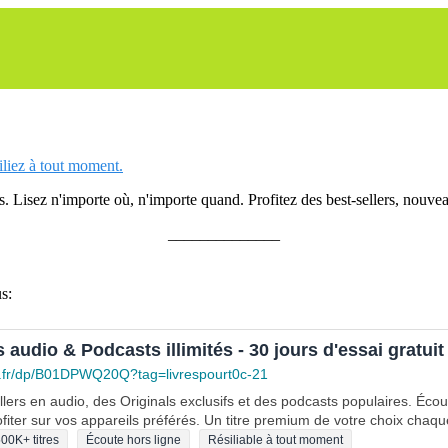
siliez à tout moment.
 Lisez n'importe où, n'importe quand. Profitez des best-sellers, nouveau
______________
s:
s audio & Podcasts illimités - 30 jours d'essai gratuit
.fr/dp/B01DPWQ20Q?tag=livrespourt0c-21
lers en audio, des Originals exclusifs et des podcasts populaires. Éco
fiter sur vos appareils préférés. Un titre premium de votre choix chaqu
00K+ titres
Écoute hors ligne
Résiliable à tout moment