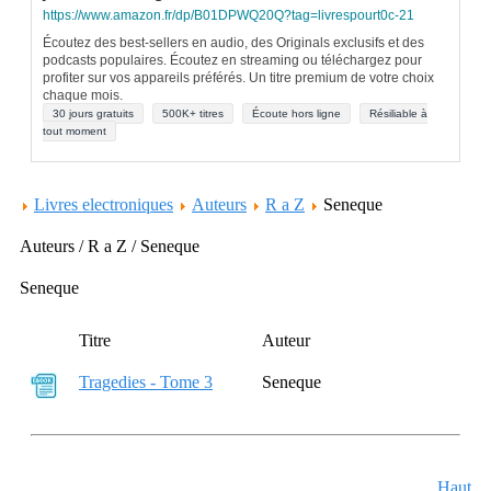
https://www.amazon.fr/dp/B01DPWQ20Q?tag=livrespourt0c-21
Écoutez des best-sellers en audio, des Originals exclusifs et des
podcasts populaires. Écoutez en streaming ou téléchargez pour
profiter sur vos appareils préférés. Un titre premium de votre choix
chaque mois.
30 jours gratuits
500K+ titres
Écoute hors ligne
Résiliable à
tout moment
Livres electroniques
Auteurs
R a Z
Seneque
Auteurs / R a Z / Seneque
Seneque
Titre
Auteur
Tragedies - Tome 3
Seneque
Haut