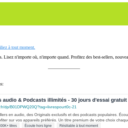
siliez à tout moment.
 Lisez n'importe où, n'importe quand. Profitez des best-sellers, nouveau
______________
s:
s audio & Podcasts illimités - 30 jours d'essai gratuit
.fr/dp/B01DPWQ20Q?tag=livrespourt0c-21
lers en audio, des Originals exclusifs et des podcasts populaires. Éco
fiter sur vos appareils préférés. Un titre premium de votre choix chaqu
00K+ titres
Écoute hors ligne
Résiliable à tout moment