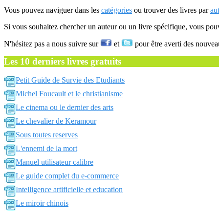
Vous pouvez naviguer dans les
catégories
ou trouver des livres par
au
Si vous souhaitez chercher un auteur ou un livre spécifique, vous po
N'hésitez pas a nous suivre sur
et
pour être averti des nouvea
Les 10 derniers livres gratuits
Petit Guide de Survie des Etudiants
Michel Foucault et le christianisme
Le cinema ou le dernier des arts
Le chevalier de Keramour
Sous toutes reserves
L'ennemi de la mort
Manuel utilisateur calibre
Le guide complet du e-commerce
Intelligence artificielle et education
Le miroir chinois