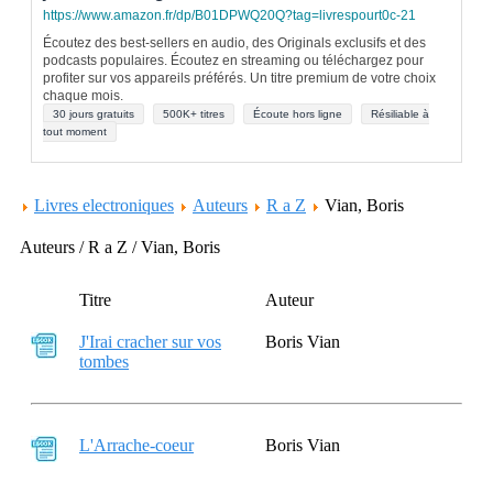
https://www.amazon.fr/dp/B01DPWQ20Q?tag=livrespourt0c-21
Écoutez des best-sellers en audio, des Originals exclusifs et des
podcasts populaires. Écoutez en streaming ou téléchargez pour
profiter sur vos appareils préférés. Un titre premium de votre choix
chaque mois.
30 jours gratuits
500K+ titres
Écoute hors ligne
Résiliable à
tout moment
Livres electroniques
Auteurs
R a Z
Vian, Boris
Auteurs / R a Z / Vian, Boris
Titre
Auteur
J'Irai cracher sur vos
Boris Vian
tombes
L'Arrache-coeur
Boris Vian