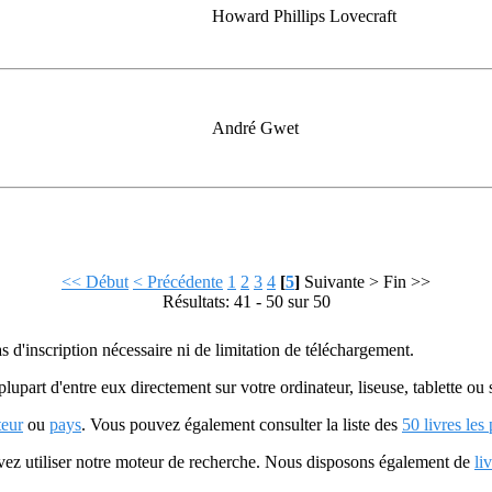
Howard Phillips Lovecraft
André Gwet
<< Début
< Précédente
1
2
3
4
[
5
]
Suivante >
Fin >>
Résultats: 41 - 50 sur 50
as d'inscription nécessaire ni de limitation de téléchargement.
plupart d'entre eux directement sur votre ordinateur, liseuse, tablette o
teur
ou
pays
. Vous pouvez également consulter la liste des
50 livres les
uvez utiliser notre moteur de recherche. Nous disposons également de
li