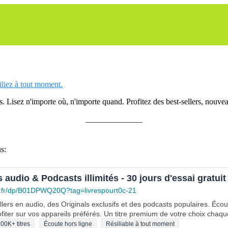
siliez à tout moment.
 Lisez n'importe où, n'importe quand. Profitez des best-sellers, nouveau
______________
s:
s audio & Podcasts illimités - 30 jours d'essai gratuit
.fr/dp/B01DPWQ20Q?tag=livrespourt0c-21
lers en audio, des Originals exclusifs et des podcasts populaires. Éco
fiter sur vos appareils préférés. Un titre premium de votre choix chaqu
00K+ titres
Écoute hors ligne
Résiliable à tout moment