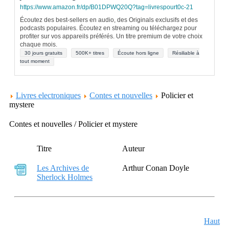
https://www.amazon.fr/dp/B01DPWQ20Q?tag=livrespourt0c-21
Écoutez des best-sellers en audio, des Originals exclusifs et des
podcasts populaires. Écoutez en streaming ou téléchargez pour
profiter sur vos appareils préférés. Un titre premium de votre choix
chaque mois.
30 jours gratuits
500K+ titres
Écoute hors ligne
Résiliable à
tout moment
Livres electroniques
Contes et nouvelles
Policier et
mystere
Contes et nouvelles / Policier et mystere
Titre
Auteur
Les Archives de
Arthur Conan Doyle
Sherlock Holmes
Haut