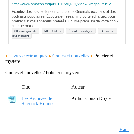
https://www.amazon.fr/dp/B01DPWQ20Q?tag=livrespourt0c-21
Écoutez des best-sellers en audio, des Originals exclusifs et des
podcasts populaires. Écoutez en streaming ou téléchargez pour
profiter sur vos appareils préférés. Un titre premium de votre choix
chaque mois.
30 jours gratuits
500K+ titres
Écoute hors ligne
Résiliable à
tout moment
Livres electroniques
Contes et nouvelles
Policier et
mystere
Contes et nouvelles / Policier et mystere
Titre
Auteur
Les Archives de
Arthur Conan Doyle
Sherlock Holmes
Haut