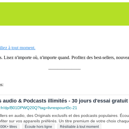
siliez à tout moment.
 Lisez n'importe où, n'importe quand. Profitez des best-sellers, nouveau
______________
s:
s audio & Podcasts illimités - 30 jours d'essai gratuit
.fr/dp/B01DPWQ20Q?tag=livrespourt0c-21
lers en audio, des Originals exclusifs et des podcasts populaires. Éco
fiter sur vos appareils préférés. Un titre premium de votre choix chaqu
00K+ titres
Écoute hors ligne
Résiliable à tout moment