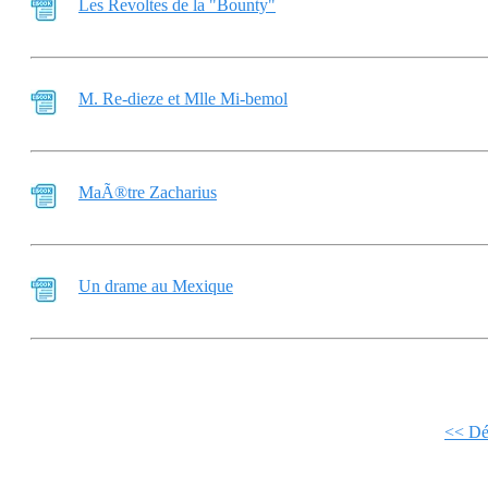
Les Revoltes de la "Bounty"
M. Re-dieze et Mlle Mi-bemol
MaÃ®tre Zacharius
Un drame au Mexique
<< Dé