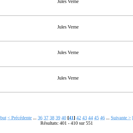
Jules Verne
Jules Verne
Jules Verne
Jules Verne
but
< Précédente
...
36
37
38
39
40
[
41
]
42
43
44
45
46
...
Suivante >
Résultats: 401 - 410 sur 551