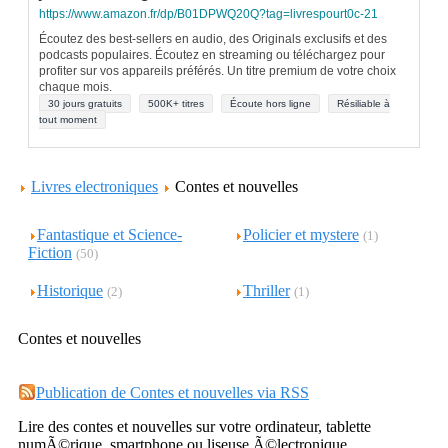
https://www.amazon.fr/dp/B01DPWQ20Q?tag=livrespourt0c-21
Écoutez des best-sellers en audio, des Originals exclusifs et des
podcasts populaires. Écoutez en streaming ou téléchargez pour
profiter sur vos appareils préférés. Un titre premium de votre choix
chaque mois.
30 jours gratuits
500K+ titres
Écoute hors ligne
Résiliable à
tout moment
Livres electroniques
Contes et nouvelles
Fantastique et Science-
Policier et mystere
(1)
Fiction
(50)
Historique
Thriller
(2)
(1)
Contes et nouvelles
Publication de Contes et nouvelles via RSS
Lire des contes et nouvelles sur votre ordinateur, tablette
numÃ©rique, smartphone ou liseuse Ã©lectronique