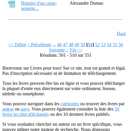
Histoire d'un casse-
Alexandre Dumas
noisette...
Haut
<< Début
< Précédente
...
46
47
48
49
50
[
51
]
52
53
54
55
56
Suivante >
Fin >>
Résultats: 501 - 510 sur 551
Bienvenue sur Livres pour tous! Sur ce site, tout est gratuit et légal.
Pas d'inscription nécessaire ni de limitation de téléchargement.
Tous les livres peuvent être lus en ligne et vous pouvez télécharger
la plupart d'entre eux directement sur votre ordinateur, liseuse,
tablette ou smartphone.
Vous pouvez naviguer dans les
catégories
ou trouver des livres par
auteur
ou
pays
. Vous pouvez également consulter la liste des
50
livres les plus téléchargés
ou des 10 derniers livres publiés.
Si vous souhaitez chercher un auteur ou un livre spécifique, vous
pouvez utiliser notre moteur de recherche. Nous disposons