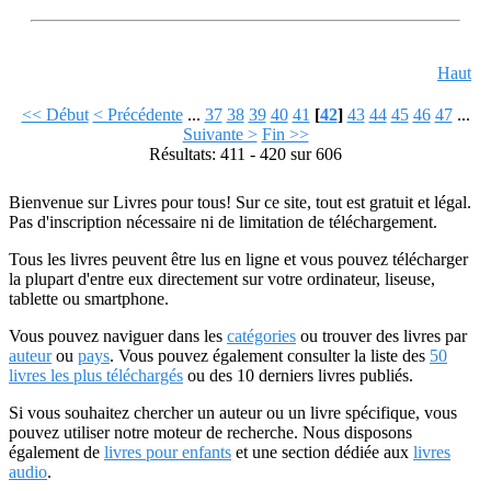
Haut
<< Début
< Précédente
...
37
38
39
40
41
[
42
]
43
44
45
46
47
...
Suivante >
Fin >>
Résultats: 411 - 420 sur 606
Bienvenue sur Livres pour tous! Sur ce site, tout est gratuit et légal.
Pas d'inscription nécessaire ni de limitation de téléchargement.
Tous les livres peuvent être lus en ligne et vous pouvez télécharger
la plupart d'entre eux directement sur votre ordinateur, liseuse,
tablette ou smartphone.
Vous pouvez naviguer dans les
catégories
ou trouver des livres par
auteur
ou
pays
. Vous pouvez également consulter la liste des
50
livres les plus téléchargés
ou des 10 derniers livres publiés.
Si vous souhaitez chercher un auteur ou un livre spécifique, vous
pouvez utiliser notre moteur de recherche. Nous disposons
également de
livres pour enfants
et une section dédiée aux
livres
audio
.