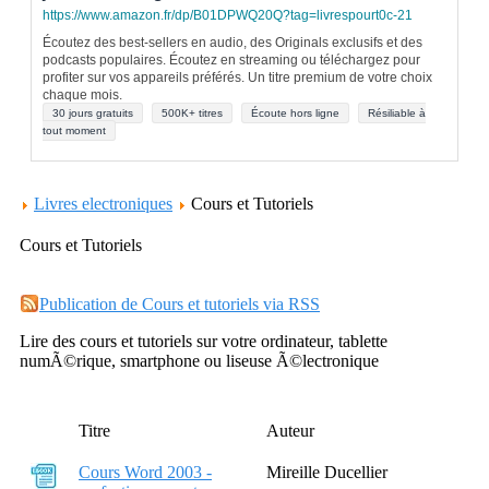
https://www.amazon.fr/dp/B01DPWQ20Q?tag=livrespourt0c-21
Écoutez des best-sellers en audio, des Originals exclusifs et des
podcasts populaires. Écoutez en streaming ou téléchargez pour
profiter sur vos appareils préférés. Un titre premium de votre choix
chaque mois.
30 jours gratuits
500K+ titres
Écoute hors ligne
Résiliable à
tout moment
Livres electroniques
Cours et Tutoriels
Cours et Tutoriels
Publication de Cours et tutoriels via RSS
Lire des cours et tutoriels sur votre ordinateur, tablette
numÃ©rique, smartphone ou liseuse Ã©lectronique
Titre
Auteur
Cours Word 2003 -
Mireille Ducellier