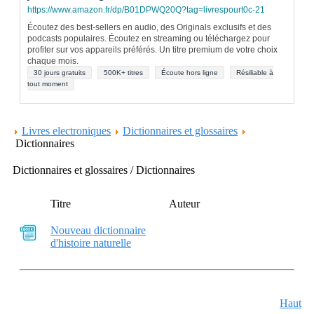
https://www.amazon.fr/dp/B01DPWQ20Q?tag=livrespourt0c-21
Écoutez des best-sellers en audio, des Originals exclusifs et des
podcasts populaires. Écoutez en streaming ou téléchargez pour
profiter sur vos appareils préférés. Un titre premium de votre choix
chaque mois.
30 jours gratuits
500K+ titres
Écoute hors ligne
Résiliable à
tout moment
Livres electroniques
Dictionnaires et glossaires
Dictionnaires
Dictionnaires et glossaires / Dictionnaires
Titre
Auteur
Nouveau dictionnaire
d'histoire naturelle
Haut