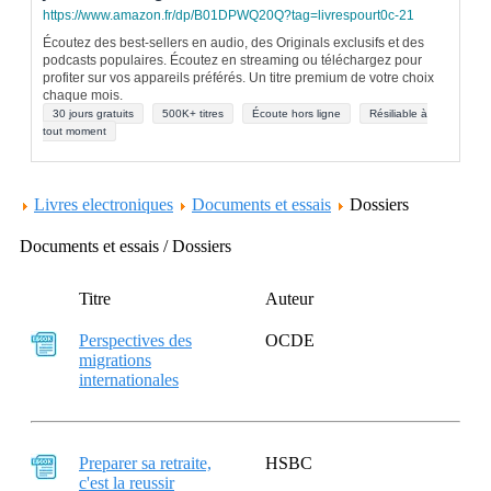
https://www.amazon.fr/dp/B01DPWQ20Q?tag=livrespourt0c-21
Écoutez des best-sellers en audio, des Originals exclusifs et des
podcasts populaires. Écoutez en streaming ou téléchargez pour
profiter sur vos appareils préférés. Un titre premium de votre choix
chaque mois.
30 jours gratuits
500K+ titres
Écoute hors ligne
Résiliable à
tout moment
Livres electroniques
Documents et essais
Dossiers
Documents et essais / Dossiers
Titre
Auteur
Perspectives des
OCDE
migrations
internationales
Preparer sa retraite,
HSBC
c'est la reussir