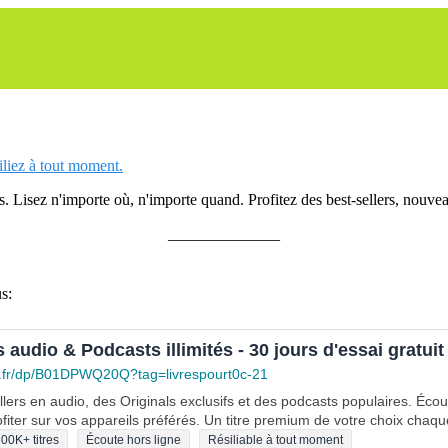
siliez à tout moment.
 Lisez n'importe où, n'importe quand. Profitez des best-sellers, nouveau
______________
s:
s audio & Podcasts illimités - 30 jours d'essai gratuit
.fr/dp/B01DPWQ20Q?tag=livrespourt0c-21
lers en audio, des Originals exclusifs et des podcasts populaires. Éco
fiter sur vos appareils préférés. Un titre premium de votre choix chaqu
00K+ titres
Écoute hors ligne
Résiliable à tout moment