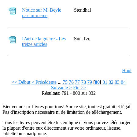
Notice sur M. Beyle
Stendhal
par lui-meme
L'art de la guerre - Les
Sun Tzu
treize articles
Haut
<< Début
< Précédente
...
75
76
77
78
79
[
80
]
81
82
83
84
Suivante >
Fin >>
Résultats: 791 - 800 sur 832
Bienvenue sur Livres pour tous! Sur ce site, tout est gratuit et légal.
Pas d'inscription nécessaire ni de limitation de téléchargement.
Tous les livres peuvent être lus en ligne et vous pouvez télécharger
la plupart d'entre eux directement sur votre ordinateur, liseuse,
tablette ou smartphone.