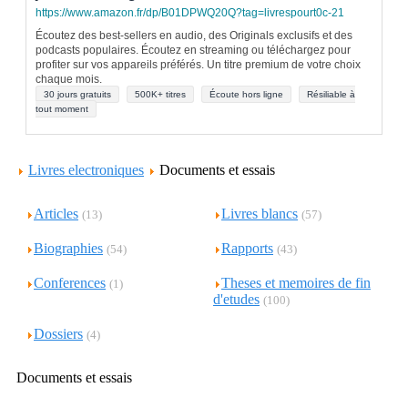
https://www.amazon.fr/dp/B01DPWQ20Q?tag=livrespourt0c-21
Écoutez des best-sellers en audio, des Originals exclusifs et des
podcasts populaires. Écoutez en streaming ou téléchargez pour
profiter sur vos appareils préférés. Un titre premium de votre choix
chaque mois.
30 jours gratuits
500K+ titres
Écoute hors ligne
Résiliable à
tout moment
Livres electroniques
Documents et essais
Articles
Livres blancs
(13)
(57)
Biographies
Rapports
(54)
(43)
Conferences
Theses et memoires de fin
(1)
d'etudes
(100)
Dossiers
(4)
Documents et essais