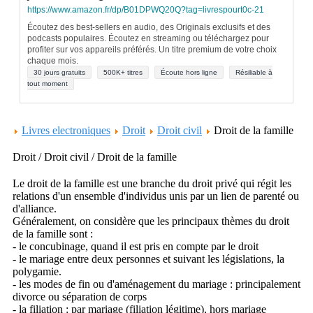
https://www.amazon.fr/dp/B01DPWQ20Q?tag=livrespourt0c-21
Écoutez des best-sellers en audio, des Originals exclusifs et des
podcasts populaires. Écoutez en streaming ou téléchargez pour
profiter sur vos appareils préférés. Un titre premium de votre choix
chaque mois.
30 jours gratuits
500K+ titres
Écoute hors ligne
Résiliable à
tout moment
Livres electroniques
Droit
Droit civil
Droit de la famille
Droit / Droit civil / Droit de la famille
Le droit de la famille est une branche du droit privé qui régit les
relations d'un ensemble d'individus unis par un lien de parenté ou
d'alliance.
Généralement, on considère que les principaux thèmes du droit
de la famille sont :
- le concubinage, quand il est pris en compte par le droit
- le mariage entre deux personnes et suivant les législations, la
polygamie.
- les modes de fin ou d'aménagement du mariage : principalement
divorce ou séparation de corps
- la filiation : par mariage (filiation légitime), hors mariage