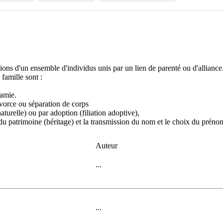
ations d'un ensemble d'individus unis par un lien de parenté ou d'alliance
famille sont :
gamie.
vorce ou séparation de corps
 naturelle) ou par adoption (filiation adoptive),
ion du patrimoine (héritage) et la transmission du nom et le choix du préno
Auteur
...
...