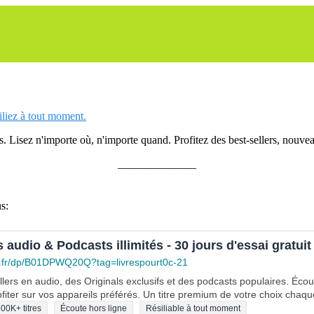
siliez à tout moment.
 Lisez n'importe où, n'importe quand. Profitez des best-sellers, nouveau
______________
s:
s audio & Podcasts illimités - 30 jours d'essai gratuit
.fr/dp/B01DPWQ20Q?tag=livrespourt0c-21
lers en audio, des Originals exclusifs et des podcasts populaires. Éco
fiter sur vos appareils préférés. Un titre premium de votre choix chaqu
00K+ titres
Écoute hors ligne
Résiliable à tout moment