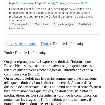
https://www.amazon.fr/dp/B01DPWQ20Q?tag=livrespourt0c-21
Écoutez des best-sellers en audio, des Originals exclusifs et des
podcasts populaires. Écoutez en streaming ou téléchargez pour
profiter sur vos appareils préférés. Un titre premium de votre choix
chaque mois.
30 jours gratuits
500K+ titres
Écoute hors ligne
Résiliable à
tout moment
Livres electroniques
Droit
Droit de l'informatique
Droit / Droit de l'informatique
On peut regrouper sous l'expression droit de l'informatique
l'ensemble des dispositions normatives ou jurisprudentielles
relatives aux nouvelles technologies de l'information et de la
communication (NTIC).
On ne peut toutefois pas le décrire comme une unité organique
telle que le droit civil ou le droit commercial. À cause de la
diffusion de l'informatique dans un grand nombre d'activités aussi
bien professionnelles que privées, ce droit consiste plutôt en
modifications, parfois substantielles (droit de la communication
portant sur les usages de l'information), parfois mineures, d'un
grand nombre de domaines existants du droit.