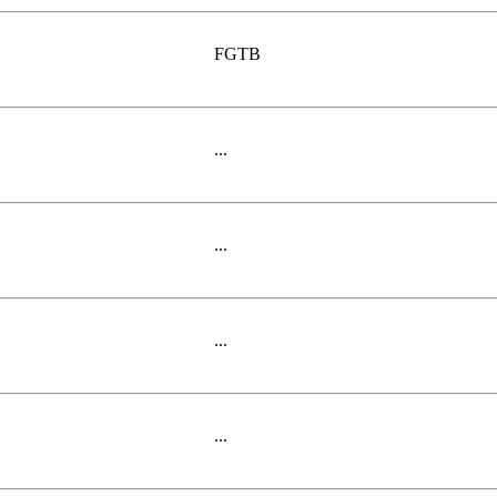
FGTB
...
...
...
...