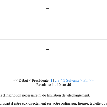
...
...
...
<< Début
< Précédente
[
1
]
2
3
4
5
Suivante >
Fin >>
Résultats: 1 - 10 sur 46
as d'inscription nécessaire ni de limitation de téléchargement.
plupart d'entre eux directement sur votre ordinateur, liseuse, tablette o