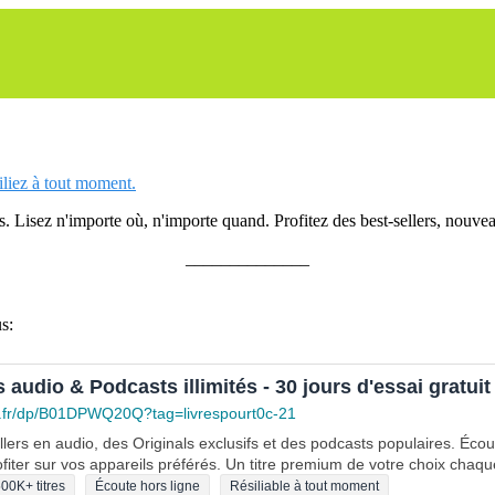
siliez à tout moment.
 Lisez n'importe où, n'importe quand. Profitez des best-sellers, nouveau
______________
s:
s audio & Podcasts illimités - 30 jours d'essai gratuit
.fr/dp/B01DPWQ20Q?tag=livrespourt0c-21
lers en audio, des Originals exclusifs et des podcasts populaires. Éco
fiter sur vos appareils préférés. Un titre premium de votre choix chaqu
00K+ titres
Écoute hors ligne
Résiliable à tout moment