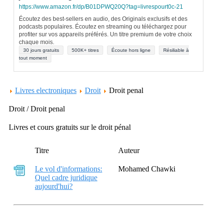
https://www.amazon.fr/dp/B01DPWQ20Q?tag=livrespourt0c-21
Écoutez des best-sellers en audio, des Originals exclusifs et des
podcasts populaires. Écoutez en streaming ou téléchargez pour
profiter sur vos appareils préférés. Un titre premium de votre choix
chaque mois.
30 jours gratuits
500K+ titres
Écoute hors ligne
Résiliable à
tout moment
Livres electroniques
Droit
Droit penal
Droit / Droit penal
Livres et cours gratuits sur le droit pénal
Titre
Auteur
Le vol d'informations:
Mohamed Chawki
Quel cadre juridique
aujourd'hui?