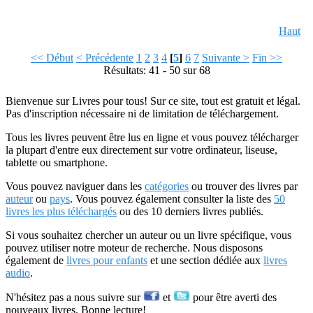
Haut
<< Début
< Précédente
1
2
3
4
[
5
]
6
7
Suivante >
Fin >>
Résultats: 41 - 50 sur 68
Bienvenue sur Livres pour tous! Sur ce site, tout est gratuit et légal.
Pas d'inscription nécessaire ni de limitation de téléchargement.
Tous les livres peuvent être lus en ligne et vous pouvez télécharger
la plupart d'entre eux directement sur votre ordinateur, liseuse,
tablette ou smartphone.
Vous pouvez naviguer dans les
catégories
ou trouver des livres par
auteur
ou
pays
. Vous pouvez également consulter la liste des
50
livres les plus téléchargés
ou des 10 derniers livres publiés.
Si vous souhaitez chercher un auteur ou un livre spécifique, vous
pouvez utiliser notre moteur de recherche. Nous disposons
également de
livres pour enfants
et une section dédiée aux
livres
audio
.
N'hésitez pas a nous suivre sur
et
pour être averti des
nouveaux livres. Bonne lecture!