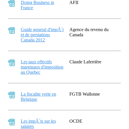
Doing Business in
AFII
France
Guide general d'impÃ´t
Agence du revenu du
et de prestations
Canada
Canada 2012
Les taux effectifs
Claude Laferrière
marginaux d'imposition
au Quebec
La fiscalite verte en
FGTB Wallonne
Belgique
Les impÃ´ts sur les
OCDE
salaires