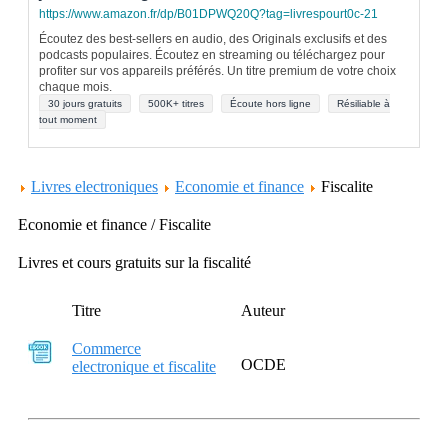
https://www.amazon.fr/dp/B01DPWQ20Q?tag=livrespourt0c-21
Écoutez des best-sellers en audio, des Originals exclusifs et des
podcasts populaires. Écoutez en streaming ou téléchargez pour
profiter sur vos appareils préférés. Un titre premium de votre choix
chaque mois.
30 jours gratuits
500K+ titres
Écoute hors ligne
Résiliable à
tout moment
Livres electroniques
Economie et finance
Fiscalite
Economie et finance / Fiscalite
Livres et cours gratuits sur la fiscalité
Titre
Auteur
Commerce
OCDE
electronique et fiscalite