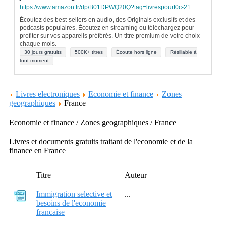
https://www.amazon.fr/dp/B01DPWQ20Q?tag=livrespourt0c-21
Écoutez des best-sellers en audio, des Originals exclusifs et des
podcasts populaires. Écoutez en streaming ou téléchargez pour
profiter sur vos appareils préférés. Un titre premium de votre choix
chaque mois.
30 jours gratuits
500K+ titres
Écoute hors ligne
Résiliable à
tout moment
Livres electroniques
Economie et finance
Zones
geographiques
France
Economie et finance / Zones geographiques / France
Livres et documents gratuits traitant de l'economie et de la
finance en France
Titre
Auteur
Immigration selective et
...
besoins de l'economie
francaise