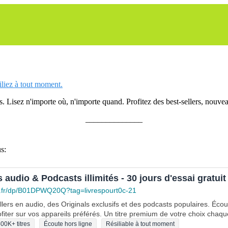
siliez à tout moment.
 Lisez n'importe où, n'importe quand. Profitez des best-sellers, nouveau
______________
s:
s audio & Podcasts illimités - 30 jours d'essai gratuit
.fr/dp/B01DPWQ20Q?tag=livrespourt0c-21
lers en audio, des Originals exclusifs et des podcasts populaires. Éco
fiter sur vos appareils préférés. Un titre premium de votre choix chaqu
00K+ titres
Écoute hors ligne
Résiliable à tout moment