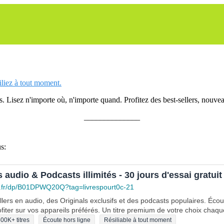
siliez à tout moment.
 Lisez n'importe où, n'importe quand. Profitez des best-sellers, nouveau
______________
s:
s audio & Podcasts illimités - 30 jours d'essai gratuit
.fr/dp/B01DPWQ20Q?tag=livrespourt0c-21
lers en audio, des Originals exclusifs et des podcasts populaires. Éco
fiter sur vos appareils préférés. Un titre premium de votre choix chaqu
00K+ titres
Écoute hors ligne
Résiliable à tout moment