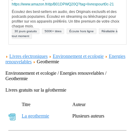
https://www.amazon.fr/dp/B01DPWQ20Q?tag=livrespourt0c-21
Écoutez des best-sellers en audio, des Originals exclusifs et des
podcasts populaires. Écoutez en streaming ou téléchargez pour
profiter sur vos appareils préférés. Un titre premium de votre choix
chaque mois.
30 jours gratuits
500K+ titres
Écoute hors ligne
Résiliable à
tout moment
Livres electroniques
Environnement et ecologie
Energies
renouvelables
Geothermie
Environnement et ecologie / Energies renouvelables /
Geothermie
Livres gratuits sur la géothermie
Titre
Auteur
La geothermie
Plusieurs auteurs