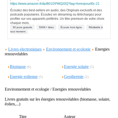
https://www.amazon.fr/dp/B01DPWQ20Q?tag=livrespourt0c-21
Écoutez des best-sellers en audio, des Originals exclusifs et des
podcasts populaires. Écoutez en streaming ou téléchargez pour
profiter sur vos appareils préférés. Un titre premium de votre choix
chaque mois.
30 jours gratuits
500K+ titres
Écoute hors ligne
Résiliable à
tout moment
Livres electroniques
Environnement et ecologie
Energies
renouvelables
Biomasse
Energie solaire
(6)
(5)
Energie eolienne
Geothermie
(5)
(2)
Environnement et ecologie / Energies renouvelables
Livres gratuits sur les énergies renouvelables (biomasse, solaire,
éolien,...)
Titre
Auteur