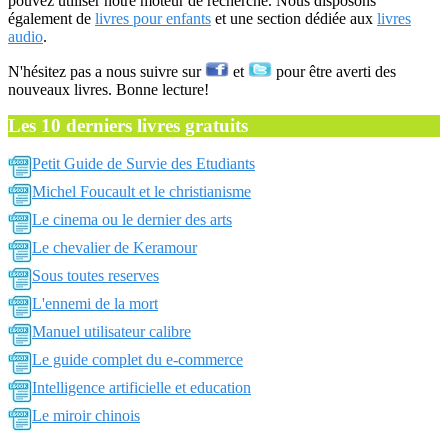
pouvez utiliser notre moteur de recherche. Nous disposons
également de
livres pour enfants
et une section dédiée aux
livres
audio
.
N'hésitez pas a nous suivre sur
et
pour être averti des
nouveaux livres. Bonne lecture!
Les 10 derniers livres gratuits
Petit Guide de Survie des Etudiants
Michel Foucault et le christianisme
Le cinema ou le dernier des arts
Le chevalier de Keramour
Sous toutes reserves
L'ennemi de la mort
Manuel utilisateur calibre
Le guide complet du e-commerce
Intelligence artificielle et education
Le miroir chinois