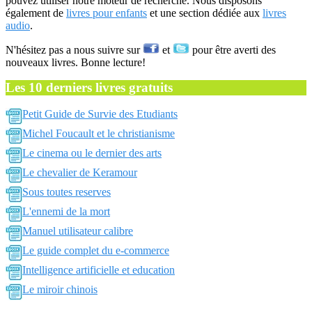
pouvez utiliser notre moteur de recherche. Nous disposons
également de
livres pour enfants
et une section dédiée aux
livres
audio
.
N'hésitez pas a nous suivre sur
et
pour être averti des
nouveaux livres. Bonne lecture!
Les 10 derniers livres gratuits
Petit Guide de Survie des Etudiants
Michel Foucault et le christianisme
Le cinema ou le dernier des arts
Le chevalier de Keramour
Sous toutes reserves
L'ennemi de la mort
Manuel utilisateur calibre
Le guide complet du e-commerce
Intelligence artificielle et education
Le miroir chinois