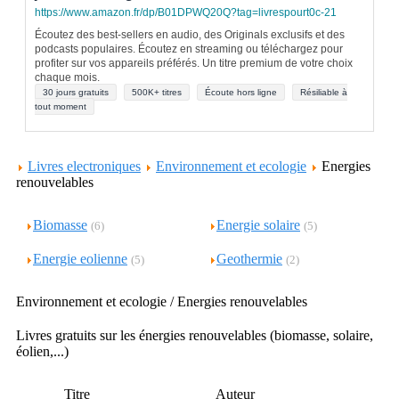
https://www.amazon.fr/dp/B01DPWQ20Q?tag=livrespourt0c-21
Écoutez des best-sellers en audio, des Originals exclusifs et des
podcasts populaires. Écoutez en streaming ou téléchargez pour
profiter sur vos appareils préférés. Un titre premium de votre choix
chaque mois.
30 jours gratuits
500K+ titres
Écoute hors ligne
Résiliable à
tout moment
Livres electroniques
Environnement et ecologie
Energies
renouvelables
Biomasse
Energie solaire
(6)
(5)
Energie eolienne
Geothermie
(5)
(2)
Environnement et ecologie / Energies renouvelables
Livres gratuits sur les énergies renouvelables (biomasse, solaire,
éolien,...)
Titre
Auteur