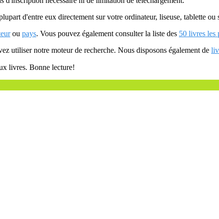
as d'inscription nécessaire ni de limitation de téléchargement.
plupart d'entre eux directement sur votre ordinateur, liseuse, tablette o
teur
ou
pays
. Vous pouvez également consulter la liste des
50 livres les
uvez utiliser notre moteur de recherche. Nous disposons également de
li
ux livres. Bonne lecture!