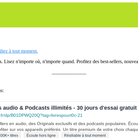
siliez à tout moment.
 Lisez n'importe où, n'importe quand. Profitez des best-sellers, nouveau
______________
s:
s audio & Podcasts illimités - 30 jours d'essai gratuit
.fr/dp/B01DPWQ20Q?tag=livrespourt0c-21
lers en audio, des Originals exclusifs et des podcasts populaires. Éco
fiter sur vos appareils préférés. Un titre premium de votre choix chaqu
00K+ titres
Écoute hors ligne
Résiliable à tout moment