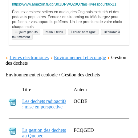
https://www.amazon.fr/dp/B01DPWQ20Q?tag=livrespourt0c-21
Écoutez des best-sellers en audio, des Originals exclusifs et des
podcasts populaires. Écoutez en streaming ou téléchargez pour
profiter sur vos appareils préférés. Un titre premium de votre choix
chaque mois.
30 jours gratuits
500K+ titres
Écoute hors ligne
Résiliable à
tout moment
Livres electroniques
Environnement et ecologie
Gestion
des dechets
Environnement et ecologie / Gestion des dechets
Titre
Auteur
Les dechets radioactifs
OCDE
: mise en perspective
La gestion des dechets
FCQGED
au Quebec