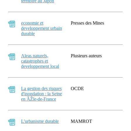
territoire au Japon
economie et
Presses des Mines
developpement urbain
durable
Aleas naturels,
Plusieurs auteurs
catastrophes et
developpement local
La gestion des risques
OCDE
d'inondation : la Seine
en ÃŽle-de-France
L'urbanisme durable
MAMROT