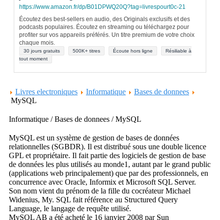
https://www.amazon.fr/dp/B01DPWQ20Q?tag=livrespourt0c-21
Écoutez des best-sellers en audio, des Originals exclusifs et des
podcasts populaires. Écoutez en streaming ou téléchargez pour
profiter sur vos appareils préférés. Un titre premium de votre choix
chaque mois.
30 jours gratuits
500K+ titres
Écoute hors ligne
Résiliable à
tout moment
Livres electroniques
Informatique
Bases de donnees
MySQL
Informatique / Bases de donnees / MySQL
MySQL est un système de gestion de bases de données
relationnelles (SGBDR). Il est distribué sous une double licence
GPL et propriétaire. Il fait partie des logiciels de gestion de base
de données les plus utilisés au monde1, autant par le grand public
(applications web principalement) que par des professionnels, en
concurrence avec Oracle, Informix et Microsoft SQL Server.
Son nom vient du prénom de la fille du cocréateur Michael
Widenius, My. SQL fait référence au Structured Query
Language, le langage de requête utilisé.
MySQL AB a été acheté le 16 janvier 2008 par Sun