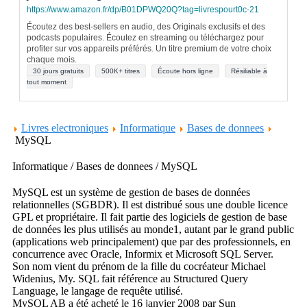
https://www.amazon.fr/dp/B01DPWQ20Q?tag=livrespourt0c-21
Écoutez des best-sellers en audio, des Originals exclusifs et des
podcasts populaires. Écoutez en streaming ou téléchargez pour
profiter sur vos appareils préférés. Un titre premium de votre choix
chaque mois.
30 jours gratuits
500K+ titres
Écoute hors ligne
Résiliable à
tout moment
Livres electroniques
Informatique
Bases de donnees
MySQL
Informatique / Bases de donnees / MySQL
MySQL est un système de gestion de bases de données
relationnelles (SGBDR). Il est distribué sous une double licence
GPL et propriétaire. Il fait partie des logiciels de gestion de base
de données les plus utilisés au monde1, autant par le grand public
(applications web principalement) que par des professionnels, en
concurrence avec Oracle, Informix et Microsoft SQL Server.
Son nom vient du prénom de la fille du cocréateur Michael
Widenius, My. SQL fait référence au Structured Query
Language, le langage de requête utilisé.
MySQL AB a été acheté le 16 janvier 2008 par Sun