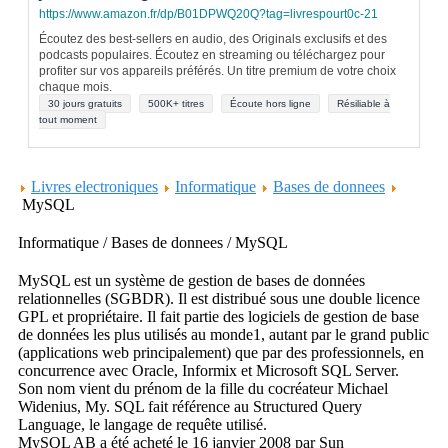
https://www.amazon.fr/dp/B01DPWQ20Q?tag=livrespourt0c-21
Écoutez des best-sellers en audio, des Originals exclusifs et des
podcasts populaires. Écoutez en streaming ou téléchargez pour
profiter sur vos appareils préférés. Un titre premium de votre choix
chaque mois.
30 jours gratuits
500K+ titres
Écoute hors ligne
Résiliable à
tout moment
Livres electroniques
Informatique
Bases de donnees
MySQL
Informatique / Bases de donnees / MySQL
MySQL est un système de gestion de bases de données
relationnelles (SGBDR). Il est distribué sous une double licence
GPL et propriétaire. Il fait partie des logiciels de gestion de base
de données les plus utilisés au monde1, autant par le grand public
(applications web principalement) que par des professionnels, en
concurrence avec Oracle, Informix et Microsoft SQL Server.
Son nom vient du prénom de la fille du cocréateur Michael
Widenius, My. SQL fait référence au Structured Query
Language, le langage de requête utilisé.
MySQL AB a été acheté le 16 janvier 2008 par Sun