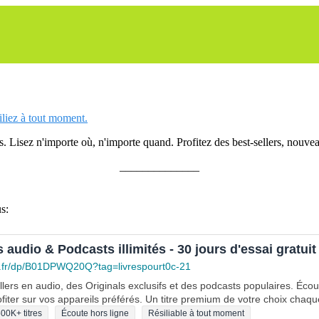
siliez à tout moment.
 Lisez n'importe où, n'importe quand. Profitez des best-sellers, nouveau
______________
s:
s audio & Podcasts illimités - 30 jours d'essai gratuit
.fr/dp/B01DPWQ20Q?tag=livrespourt0c-21
lers en audio, des Originals exclusifs et des podcasts populaires. Éco
fiter sur vos appareils préférés. Un titre premium de votre choix chaqu
00K+ titres
Écoute hors ligne
Résiliable à tout moment