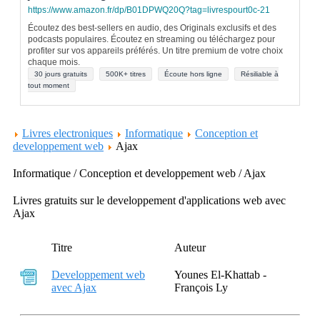
https://www.amazon.fr/dp/B01DPWQ20Q?tag=livrespourt0c-21
Écoutez des best-sellers en audio, des Originals exclusifs et des
podcasts populaires. Écoutez en streaming ou téléchargez pour
profiter sur vos appareils préférés. Un titre premium de votre choix
chaque mois.
30 jours gratuits
500K+ titres
Écoute hors ligne
Résiliable à
tout moment
Livres electroniques
Informatique
Conception et
developpement web
Ajax
Informatique / Conception et developpement web / Ajax
Livres gratuits sur le developpement d'applications web avec
Ajax
Titre
Auteur
Developpement web
Younes El-Khattab -
avec Ajax
François Ly