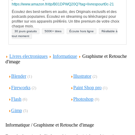
https://www.amazon.fr/dp/B01DPWQ20Q?tag=livrespourt0c-21
Écoutez des best-sellers en audio, des Originals exclusifs et des
podcasts populaires. Écoutez en streaming ou téléchargez pour
profiter sur vos appareils préférés. Un titre premium de votre choix
chaque mois.
30 jours gratuits
500K+ titres
Écoute hors ligne
Résiliable à
tout moment
Livres electroniques
Informatique
Graphisme et Retouche
d'image
Blender
Illustrator
(1)
(2)
Fireworks
Paint Shop pro
(2)
(1)
Flash
Photoshop
(6)
(9)
Gimp
(5)
Informatique / Graphisme et Retouche d'image