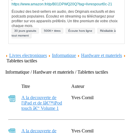
https://www.amazon.fr/dp/B01DPWQ20Q?tag=livrespourt0c-21
Écoutez des best-sellers en audio, des Originals exclusifs et des
podcasts populaires. Écoutez en streaming ou téléchargez pour
profiter sur vos appareils préférés. Un titre premium de votre choix
chaque mois.
30 jours gratuits
500K+ titres
Écoute hors ligne
Résiliable à
tout moment
Livres electroniques
Informatique
Hardware et materiels
Tablettes tactiles
Informatique / Hardware et materiels / Tablettes tactiles
Titre
Auteur
A la decouverte de
Yves Cornil
l'iPad et de lâ€™iPod
touch â€“ Volume 1
A la decouverte de
Yves Cornil