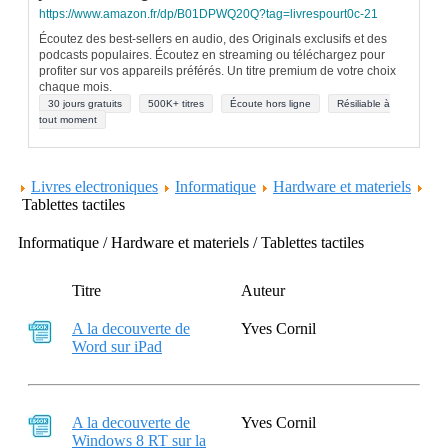
https://www.amazon.fr/dp/B01DPWQ20Q?tag=livrespourt0c-21
Écoutez des best-sellers en audio, des Originals exclusifs et des
podcasts populaires. Écoutez en streaming ou téléchargez pour
profiter sur vos appareils préférés. Un titre premium de votre choix
chaque mois.
30 jours gratuits
500K+ titres
Écoute hors ligne
Résiliable à
tout moment
Livres electroniques
Informatique
Hardware et materiels
Tablettes tactiles
Informatique / Hardware et materiels / Tablettes tactiles
Titre
Auteur
A la decouverte de
Yves Cornil
Word sur iPad
A la decouverte de
Yves Cornil
Windows 8 RT sur la