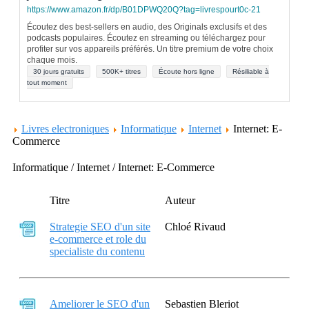
https://www.amazon.fr/dp/B01DPWQ20Q?tag=livrespourt0c-21
Écoutez des best-sellers en audio, des Originals exclusifs et des
podcasts populaires. Écoutez en streaming ou téléchargez pour
profiter sur vos appareils préférés. Un titre premium de votre choix
chaque mois.
30 jours gratuits
500K+ titres
Écoute hors ligne
Résiliable à
tout moment
Livres electroniques
Informatique
Internet
Internet: E-
Commerce
Informatique / Internet / Internet: E-Commerce
Titre
Auteur
Strategie SEO d'un site
Chloé Rivaud
e-commerce et role du
specialiste du contenu
Ameliorer le SEO d'un
Sebastien Bleriot