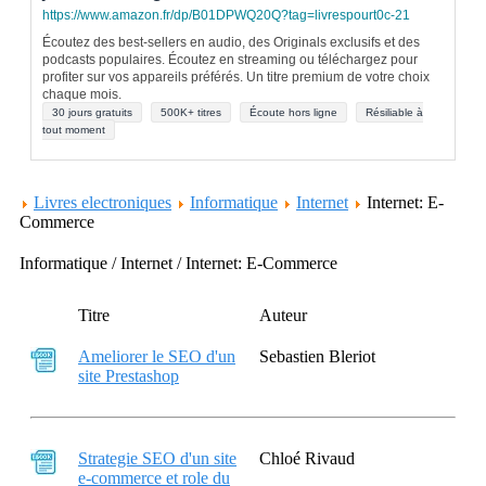
https://www.amazon.fr/dp/B01DPWQ20Q?tag=livrespourt0c-21
Écoutez des best-sellers en audio, des Originals exclusifs et des
podcasts populaires. Écoutez en streaming ou téléchargez pour
profiter sur vos appareils préférés. Un titre premium de votre choix
chaque mois.
30 jours gratuits
500K+ titres
Écoute hors ligne
Résiliable à
tout moment
Livres electroniques
Informatique
Internet
Internet: E-
Commerce
Informatique / Internet / Internet: E-Commerce
Titre
Auteur
Ameliorer le SEO d'un
Sebastien Bleriot
site Prestashop
Strategie SEO d'un site
Chloé Rivaud
e-commerce et role du