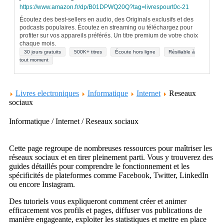
https://www.amazon.fr/dp/B01DPWQ20Q?tag=livrespourt0c-21
Écoutez des best-sellers en audio, des Originals exclusifs et des
podcasts populaires. Écoutez en streaming ou téléchargez pour
profiter sur vos appareils préférés. Un titre premium de votre choix
chaque mois.
30 jours gratuits
500K+ titres
Écoute hors ligne
Résiliable à
tout moment
Livres electroniques
Informatique
Internet
Reseaux
sociaux
Informatique / Internet / Reseaux sociaux
Cette page regroupe de nombreuses ressources pour maîtriser les
réseaux sociaux et en tirer pleinement parti. Vous y trouverez des
guides détaillés pour comprendre le fonctionnement et les
spécificités de plateformes comme Facebook, Twitter, LinkedIn
ou encore Instagram.
Des tutoriels vous expliqueront comment créer et animer
efficacement vos profils et pages, diffuser vos publications de
manière engageante, exploiter les statistiques et mettre en place